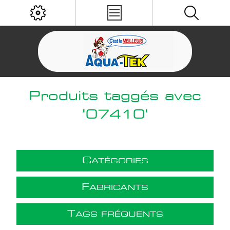
Produits taggés avec
'07410'
C
ATÉGORIES
F
ABRICANTS
T
AGS FRÉQUENTS