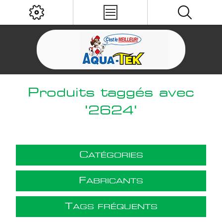
Produits taggés avec
'2624'
C
ATÉGORIES
F
ABRICANTS
T
AGS FRÉQUENTS