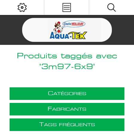
Produits taggés avec
'3m97-6x9'
C
ATÉGORIES
F
ABRICANTS
T
AGS FRÉQUENTS