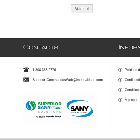
Voir tout
C
I
ONTACTS
NFOR
1.800.363.2776
Politique 
Superior-CommandesWeb@imperialdade.com
Confidenti
Conditions 
À propos