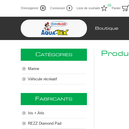
(0)
S'enregistrer
Connexion
Liste de souhaits
Panier
Boutique
Produ
C
ATÉGORIES
Marine
Véhicule récréatif
F
ABRICANTS
Iris + Arlo
REZZ Diamond Pad