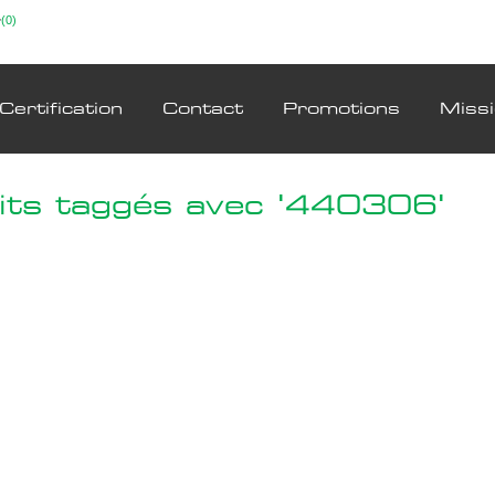
(0)
Certification
Contact
Promotions
Miss
its taggés avec '440306'