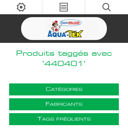
Produits taggés avec
'440401'
C
ATÉGORIES
F
ABRICANTS
T
AGS FRÉQUENTS