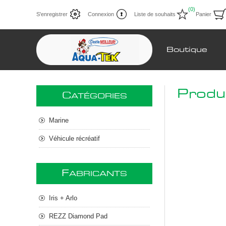
(0)
S'enregistrer
Connexion
Liste de souhaits
Panier
Boutique
Produ
C
ATÉGORIES
Marine
Véhicule récréatif
F
ABRICANTS
Iris + Arlo
REZZ Diamond Pad