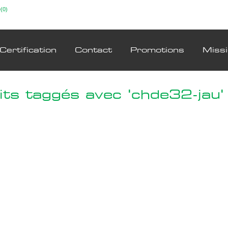
(0)
Certification
Contact
Promotions
Miss
its taggés avec 'chde32-jau'