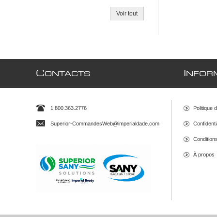
Voir tout
C
I
ONTACTS
NFOR
1.800.363.2776
Politique 
Superior-CommandesWeb@imperialdade.com
Confidenti
Conditions 
À propos