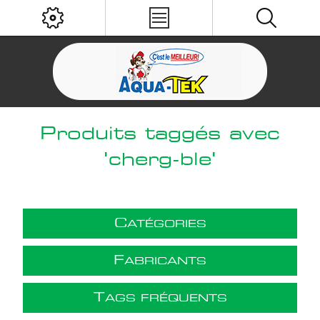
Produits taggés avec
'cherg-ble'
C
ATÉGORIES
F
ABRICANTS
T
AGS FRÉQUENTS