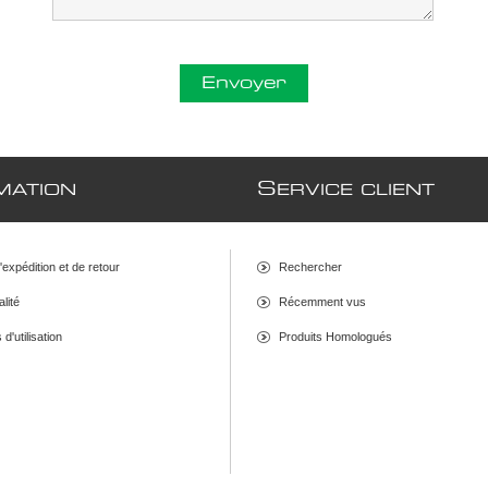
Envoyer
S
MATION
ERVICE CLIENT
d'expédition et de retour
Rechercher
alité
Récemment vus
d'utilisation
Produits Homologués