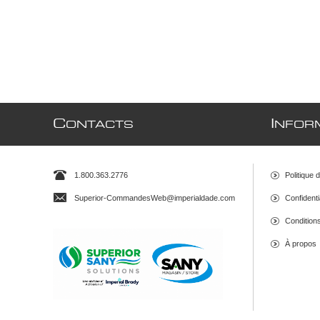
C
I
ONTACTS
NFOR
1.800.363.2776
Politique 
Superior-CommandesWeb@imperialdade.com
Confidenti
Conditions 
À propos