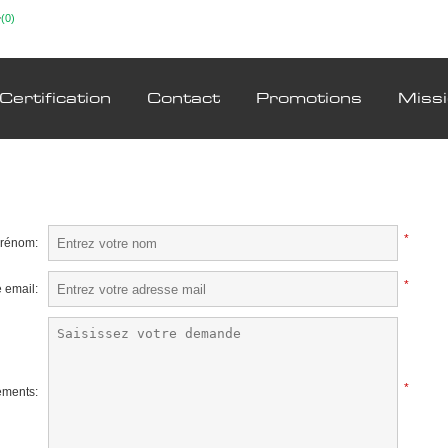
(0)
Certification
Contact
Promotions
Miss
*
prénom:
*
 email:
*
ments: