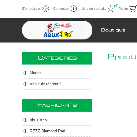
(0)
S'enregistrer
Connexion
Liste de souhaits
Panier
Boutique
Produ
C
ATÉGORIES
Marine
Véhicule récréatif
F
ABRICANTS
Iris + Arlo
REZZ Diamond Pad