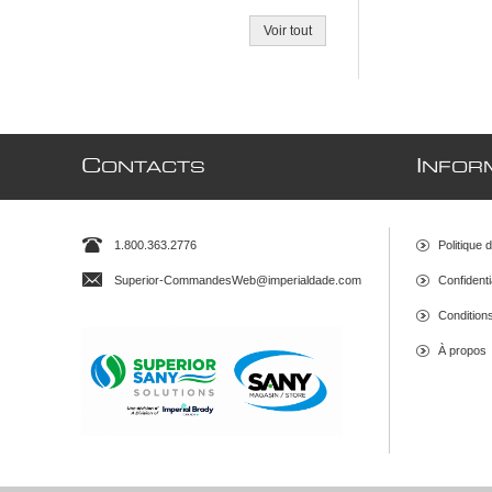
Voir tout
C
I
ONTACTS
NFOR
1.800.363.2776
Politique 
Superior-CommandesWeb@imperialdade.com
Confidenti
Conditions 
À propos