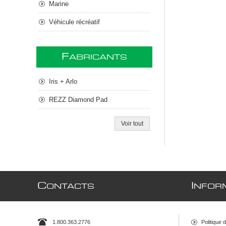
Marine
Véhicule récréatif
F
ABRICANTS
Iris + Arlo
REZZ Diamond Pad
Voir tout
C
I
ONTACTS
NFOR
1.800.363.2776
Politique 