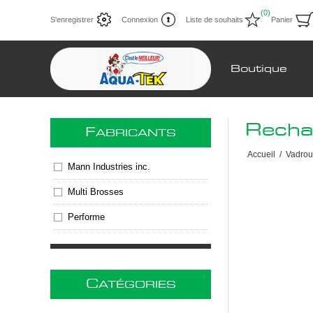
(0)
S'enregistrer
Connexion
Liste de souhaits
Panier
Boutique
Recha
F
ABRICANTS
Accueil
/
Vadroui
Mann Industries inc.
Multi Brosses
Performe
C
ATÉGORIES