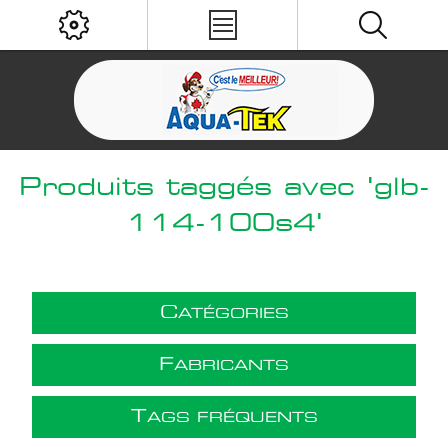
Produits taggés avec 'glb-
114-100s4'
C
ATÉGORIES
F
ABRICANTS
T
AGS FRÉQUENTS