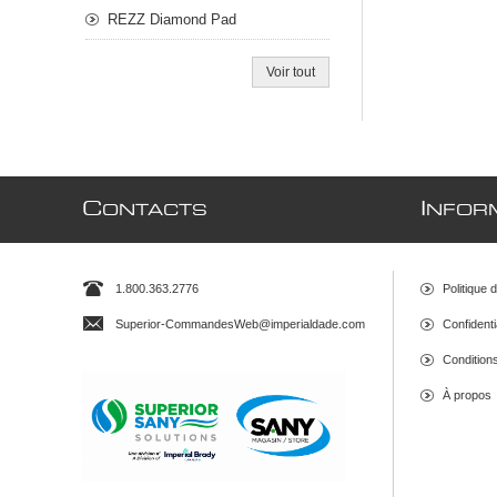
REZZ Diamond Pad
Voir tout
C
I
ONTACTS
NFOR
1.800.363.2776
Politique 
Superior-CommandesWeb@imperialdade.com
Confidenti
Conditions 
À propos