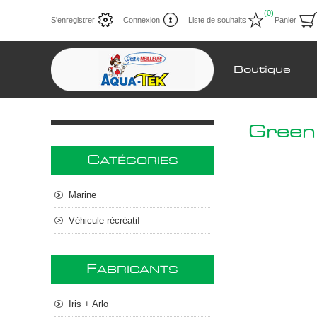
(0)
S'enregistrer
Connexion
Liste de souhaits
Panier
Boutique
Green
C
ATÉGORIES
Marine
Véhicule récréatif
F
ABRICANTS
Iris + Arlo