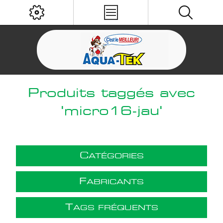
Produits taggés avec
'micro16-jau'
C
ATÉGORIES
F
ABRICANTS
T
AGS FRÉQUENTS