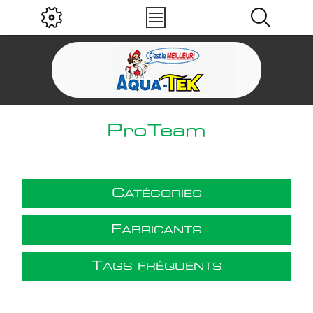
ProTeam
C
ATÉGORIES
F
ABRICANTS
T
AGS FRÉQUENTS