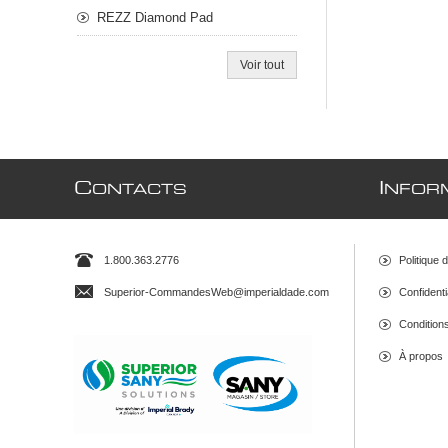
REZZ Diamond Pad
Voir tout
C
I
ONTACTS
NFOR
1.800.363.2776
Politique 
Superior-CommandesWeb@imperialdade.com
Confidenti
Conditions 
À propos