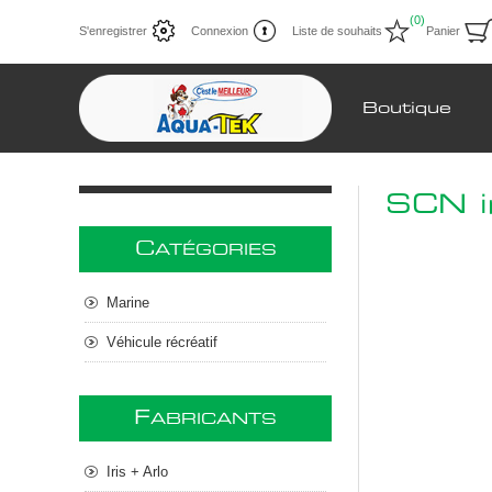
(0)
S'enregistrer
Connexion
Liste de souhaits
Panier
Boutique
SCN i
C
ATÉGORIES
Marine
Véhicule récréatif
F
ABRICANTS
Iris + Arlo