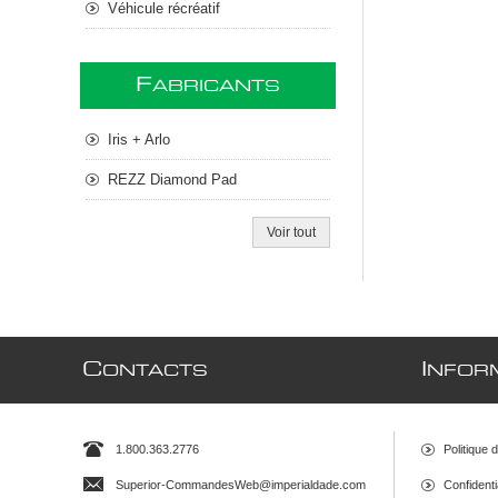
Véhicule récréatif
F
ABRICANTS
Iris + Arlo
REZZ Diamond Pad
Voir tout
C
I
ONTACTS
NFOR
1.800.363.2776
Politique 
Superior-CommandesWeb@imperialdade.com
Confidenti