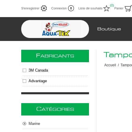
(0)
S'enregistrer
Connexion
Liste de souhaits
Panier
Boutique
Tampo
F
ABRICANTS
Accueil
/
Tampo
3M Canada
Advantage
C
ATÉGORIES
Marine