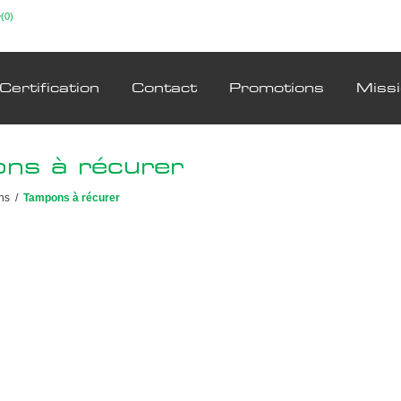
(0)
Certification
Contact
Promotions
Miss
ns à récurer
ns
/
Tampons à récurer